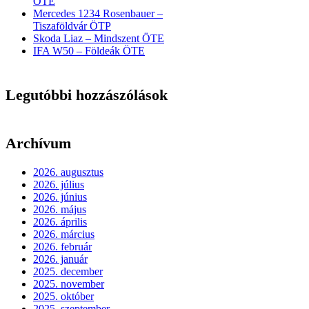
ÖTE
Mercedes 1234 Rosenbauer –
Tiszaföldvár ÖTP
Skoda Liaz – Mindszent ÖTE
IFA W50 – Földeák ÖTE
Legutóbbi hozzászólások
Archívum
2026. augusztus
2026. július
2026. június
2026. május
2026. április
2026. március
2026. február
2026. január
2025. december
2025. november
2025. október
2025. szeptember