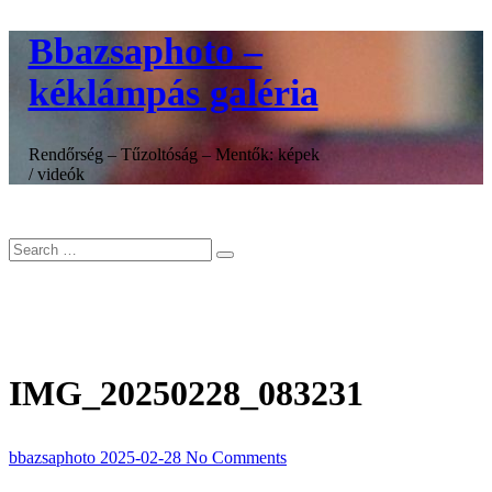
Skip
Bbazsaphoto –
to
content
kéklámpás galéria
Rendőrség – Tűzoltóság – Mentők: képek
/ videók
IMG_20250228_083231
bbazsaphoto
2025-02-28
No Comments