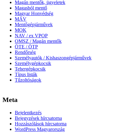
Magán mentők, ügyeletek
Magasból mentő
Magyar Honvédség
MÁV
Mentőgépjárművek
MOK
NAV / ex VPOP
OMSZ / Magán mentők
ÖTE / ÖTP
Rendőrség
Személyautók / Kishaszongépjárművek
Személygépkocsik
Tehergépkocsik
Típus listák
Tűzoltóságok
Meta
Bejelentkezés
Bejegyzések hírcsatorna
Hozzászólások hírcsatorna
WordPress Magyarország