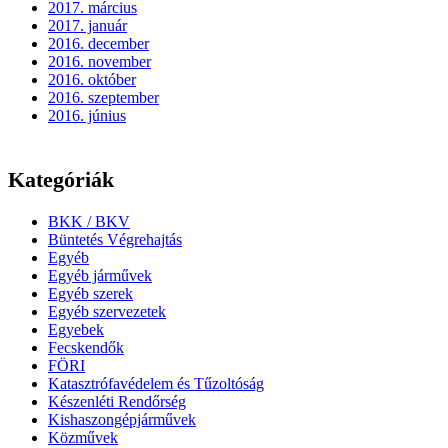
2017. március
2017. január
2016. december
2016. november
2016. október
2016. szeptember
2016. június
Kategóriák
BKK / BKV
Büntetés Végrehajtás
Egyéb
Egyéb járművek
Egyéb szerek
Egyéb szervezetek
Egyebek
Fecskendők
FÖRI
Katasztrófavédelem és Tűzoltóság
Készenléti Rendőrség
Kishaszongépjárművek
Közművek