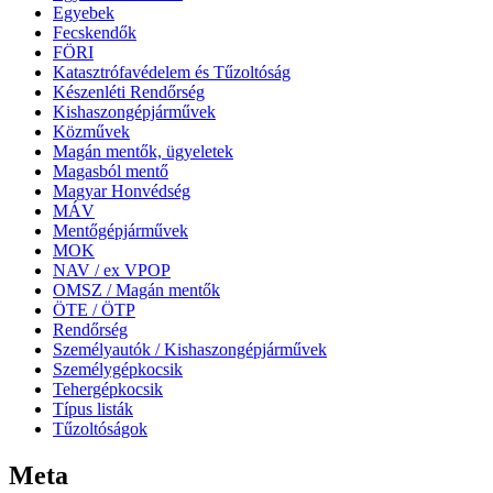
Egyebek
Fecskendők
FÖRI
Katasztrófavédelem és Tűzoltóság
Készenléti Rendőrség
Kishaszongépjárművek
Közművek
Magán mentők, ügyeletek
Magasból mentő
Magyar Honvédség
MÁV
Mentőgépjárművek
MOK
NAV / ex VPOP
OMSZ / Magán mentők
ÖTE / ÖTP
Rendőrség
Személyautók / Kishaszongépjárművek
Személygépkocsik
Tehergépkocsik
Típus listák
Tűzoltóságok
Meta