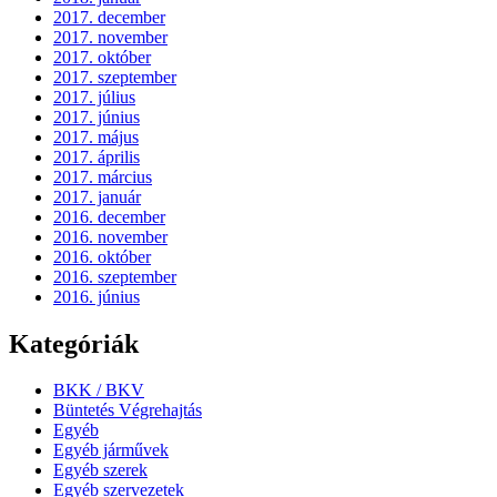
2017. december
2017. november
2017. október
2017. szeptember
2017. július
2017. június
2017. május
2017. április
2017. március
2017. január
2016. december
2016. november
2016. október
2016. szeptember
2016. június
Kategóriák
BKK / BKV
Büntetés Végrehajtás
Egyéb
Egyéb járművek
Egyéb szerek
Egyéb szervezetek