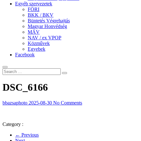
Egyéb szervezetek
FÖRI
BKK / BKV
Büntetés Végrehajtás
Magyar Honvédség
MÁV
NAV / ex VPOP
Közművek
Egyebek
Facebook
DSC_6166
bbazsaphoto
2025-08-30
No Comments
Category :
← Previous
Next →