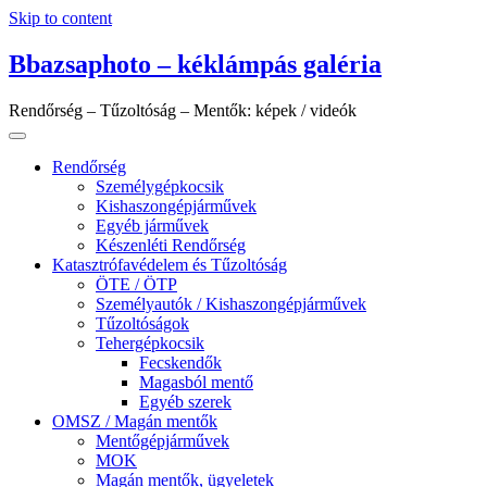
Skip to content
Bbazsaphoto – kéklámpás galéria
Rendőrség – Tűzoltóság – Mentők: képek / videók
Rendőrség
Személygépkocsik
Kishaszongépjárművek
Egyéb járművek
Készenléti Rendőrség
Katasztrófavédelem és Tűzoltóság
ÖTE / ÖTP
Személyautók / Kishaszongépjárművek
Tűzoltóságok
Tehergépkocsik
Fecskendők
Magasból mentő
Egyéb szerek
OMSZ / Magán mentők
Mentőgépjárművek
MOK
Magán mentők, ügyeletek