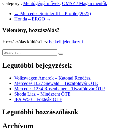
Category :
Mentőgépjárművek
,
OMSZ / Magán mentők
←
Mercedes Sprinter III – Profile (2025)
Honda – ERGO
→
Vélemény, hozzászólás?
Hozzászólás küldéséhez
be kell jelentkezni
.
Legutóbbi bejegyzések
Volkswagen Amarok – Katonai Rendész
Mercedes 1627 Siewald – Tiszaföldvár ÖTE
Mercedes 1234 Rosenbauer – Tiszaföldvár ÖTP
Skoda Liaz – Mindszent ÖTE
IFA W50 – Földeák ÖTE
Legutóbbi hozzászólások
Archívum