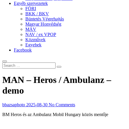
Egyéb szervezetek
FÖRI
BKK / BKV
Büntetés Végrehajtás
Magyar Honvédség
MÁV
NAV / ex VPOP
Közművek
Egyebek
Facebook
MAN – Heros / Ambulanz –
demo
bbazsaphoto
2025-08-30
No Comments
BM Heros és az Ambulanz Mobil Hungary közös mentője