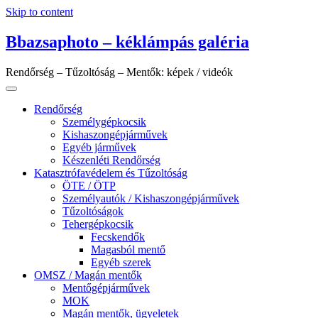
Skip to content
Bbazsaphoto – kéklámpás galéria
Rendőrség – Tűzoltóság – Mentők: képek / videók
Rendőrség
Személygépkocsik
Kishaszongépjárművek
Egyéb járművek
Készenléti Rendőrség
Katasztrófavédelem és Tűzoltóság
ÖTE / ÖTP
Személyautók / Kishaszongépjárművek
Tűzoltóságok
Tehergépkocsik
Fecskendők
Magasból mentő
Egyéb szerek
OMSZ / Magán mentők
Mentőgépjárművek
MOK
Magán mentők, ügyeletek