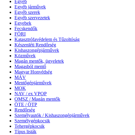
Egyéb
Egyéb járművek
Egyéb szerek
Egyéb szervezetek
Egyebek
Fecskendők
FÖRI
Katasztrófavédelem és Tűzoltóság
Készenléti Rendőrség
Kishaszongépjárművek
Közművek
Magán mentők, ügyeletek
Magasból mentő
Magyar Honvédség
MÁV
Mentőgépjárművek
MOK
NAV / ex VPOP
OMSZ / Magán mentők
ÖTE / ÖTP
Rendőrség
Személyautók / Kishaszongépjárművek
Személygépkocsik
Tehergépkocsik
Típus listák