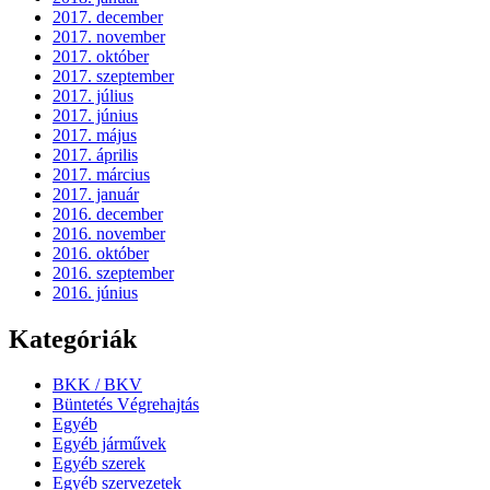
2017. december
2017. november
2017. október
2017. szeptember
2017. július
2017. június
2017. május
2017. április
2017. március
2017. január
2016. december
2016. november
2016. október
2016. szeptember
2016. június
Kategóriák
BKK / BKV
Büntetés Végrehajtás
Egyéb
Egyéb járművek
Egyéb szerek
Egyéb szervezetek