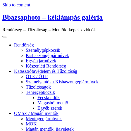
Skip to content
Bbazsaphoto – kéklámpás galéria
Rendőrség – Tűzoltóság – Mentők: képek / videók
Rendőrség
Személygépkocsik
Kishaszongépjárművek
Egyéb járművek
Készenléti Rendőrség
Katasztrófavédelem és Tűzoltóság
ÖTE / ÖTP
Személyautók / Kishaszongépjárművek
Tűzoltóságok
Tehergépkocsik
Fecskendők
Magasból mentő
Egyéb szerek
OMSZ / Magán mentők
Mentőgépjárművek
MOK
Magán mentők, ügyeletek