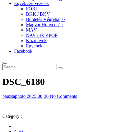
Egyéb szervezetek
FÖRI
BKK / BKV
Büntetés Végrehajtás
Magyar Honvédség
MÁV
NAV / ex VPOP
Közművek
Egyebek
Facebook
DSC_6180
bbazsaphoto
2025-08-30
No Comments
Category :
Next →