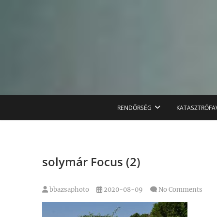
Skip
to
content
RENDŐRSÉG
KATASZTRÓFA
solymár Focus (2)
bbazsaphoto
2020-08-09
No Comments