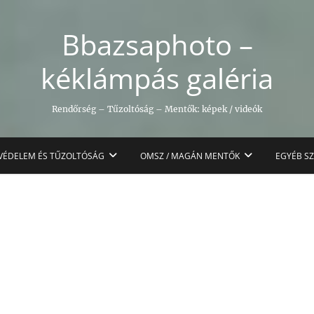
Bbazsaphoto –
kéklámpás galéria
Rendőrség – Tűzoltóság – Mentők: képek / videók
VÉDELEM ÉS TŰZOLTÓSÁG
OMSZ / MAGÁN MENTŐK
EGYÉB S