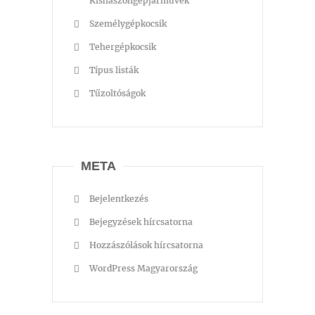
Kishaszongépjárművek
Személygépkocsik
Tehergépkocsik
Típus listák
Tűzoltóságok
META
Bejelentkezés
Bejegyzések hírcsatorna
Hozzászólások hírcsatorna
WordPress Magyarország