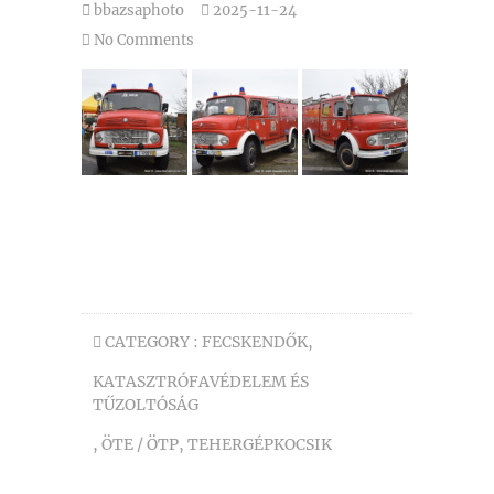
bbazsaphoto
2025-11-24
No Comments
CATEGORY :
FECSKENDŐK
,
KATASZTRÓFAVÉDELEM ÉS
TŰZOLTÓSÁG
,
ÖTE / ÖTP
,
TEHERGÉPKOCSIK