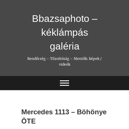
Skip
to
content
Bbazsaphoto –
kéklámpás
galéria
Rendőrség – Tűzoltóság – Mentők: képek /
videók
Mercedes 1113 – Böhönye
ÖTE