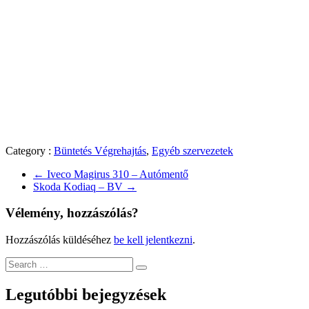
Category :
Büntetés Végrehajtás
,
Egyéb szervezetek
←
Iveco Magirus 310 – Autómentő
Skoda Kodiaq – BV
→
Vélemény, hozzászólás?
Hozzászólás küldéséhez
be kell jelentkezni
.
Legutóbbi bejegyzések