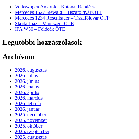
Volkswagen Amarok – Katonai Rendész
Mercedes 1627 Siewald – Tiszaföldvár ÖTE
Mercedes 1234 Rosenbauer – Tiszaföldvár ÖTP
Skoda Liaz – Mindszent ÖTE
IFA W50 – Földeák ÖTE
Legutóbbi hozzászólások
Archívum
2026. augusztus
2026. július
2026. június
2026. május
2026. április
2026. március
2026. február
2026. január
2025. december
2025. november
2025. október
2025. szeptember
2025. augusztus