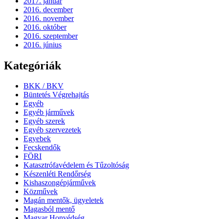
2017. január
2016. december
2016. november
2016. október
2016. szeptember
2016. június
Kategóriák
BKK / BKV
Büntetés Végrehajtás
Egyéb
Egyéb járművek
Egyéb szerek
Egyéb szervezetek
Egyebek
Fecskendők
FÖRI
Katasztrófavédelem és Tűzoltóság
Készenléti Rendőrség
Kishaszongépjárművek
Közművek
Magán mentők, ügyeletek
Magasból mentő
Magyar Honvédség