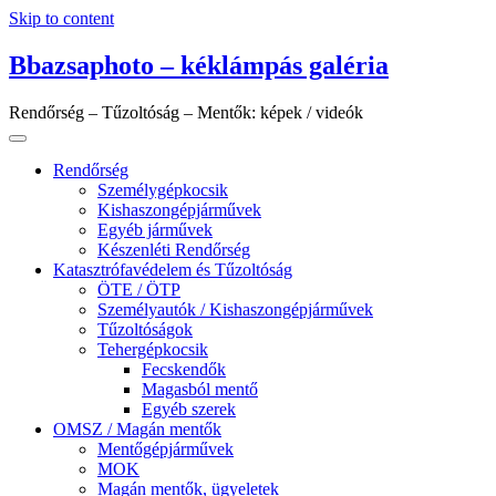
Skip to content
Bbazsaphoto – kéklámpás galéria
Rendőrség – Tűzoltóság – Mentők: képek / videók
Rendőrség
Személygépkocsik
Kishaszongépjárművek
Egyéb járművek
Készenléti Rendőrség
Katasztrófavédelem és Tűzoltóság
ÖTE / ÖTP
Személyautók / Kishaszongépjárművek
Tűzoltóságok
Tehergépkocsik
Fecskendők
Magasból mentő
Egyéb szerek
OMSZ / Magán mentők
Mentőgépjárművek
MOK
Magán mentők, ügyeletek