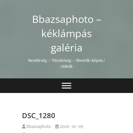
Skip
to
Bbazsaphoto –
content
kéklámpás
galéria
Rendőrség – Tűzoltóság – Mentők: képek /
videók
DSC_1280
bbazsaphoto
2026-01-09