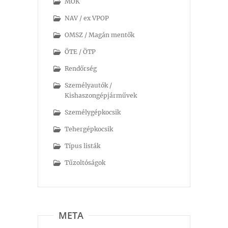
MOK
NAV / ex VPOP
OMSZ / Magán mentők
ÖTE / ÖTP
Rendőrség
Személyautók /
Kishaszongépjárművek
Személygépkocsik
Tehergépkocsik
Típus listák
Tűzoltóságok
META