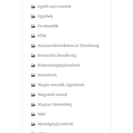
Egyéb szervezetek
Egyebek
Fecskendők
FÖRI
Katasztrófavédelem és Tűzoltóság
Készenléti Rendőrség
Kishaszongépjárművek
Közművek
Magán mentők, ügyeletek
Magasból mentő
Magyar Honvédség
MÁV
Mentőgépjárművek