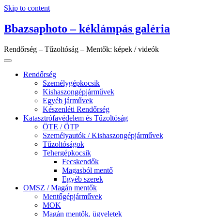
Skip to content
Bbazsaphoto – kéklámpás galéria
Rendőrség – Tűzoltóság – Mentők: képek / videók
Rendőrség
Személygépkocsik
Kishaszongépjárművek
Egyéb járművek
Készenléti Rendőrség
Katasztrófavédelem és Tűzoltóság
ÖTE / ÖTP
Személyautók / Kishaszongépjárművek
Tűzoltóságok
Tehergépkocsik
Fecskendők
Magasból mentő
Egyéb szerek
OMSZ / Magán mentők
Mentőgépjárművek
MOK
Magán mentők, ügyeletek