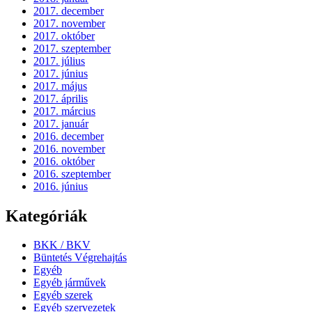
2017. december
2017. november
2017. október
2017. szeptember
2017. július
2017. június
2017. május
2017. április
2017. március
2017. január
2016. december
2016. november
2016. október
2016. szeptember
2016. június
Kategóriák
BKK / BKV
Büntetés Végrehajtás
Egyéb
Egyéb járművek
Egyéb szerek
Egyéb szervezetek