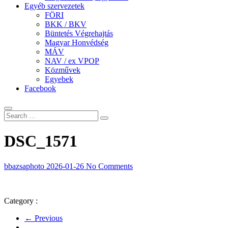
Egyéb szervezetek
FÖRI
BKK / BKV
Büntetés Végrehajtás
Magyar Honvédség
MÁV
NAV / ex VPOP
Közművek
Egyebek
Facebook
DSC_1571
bbazsaphoto
2026-01-26
No Comments
Category :
← Previous