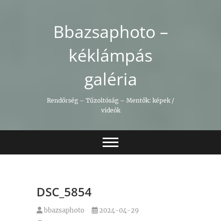
Skip
to
Bbazsaphoto –
content
kéklámpás
galéria
Rendőrség – Tűzoltóság – Mentők: képek /
videók
DSC_5854
bbazsaphoto
2024-04-29