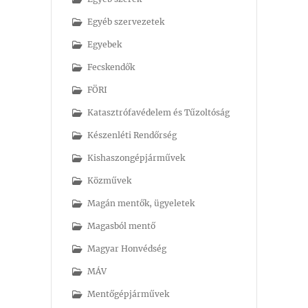
Egyéb szervezetek
Egyebek
Fecskendők
FÖRI
Katasztrófavédelem és Tűzoltóság
Készenléti Rendőrség
Kishaszongépjárművek
Közművek
Magán mentők, ügyeletek
Magasból mentő
Magyar Honvédség
MÁV
Mentőgépjárművek