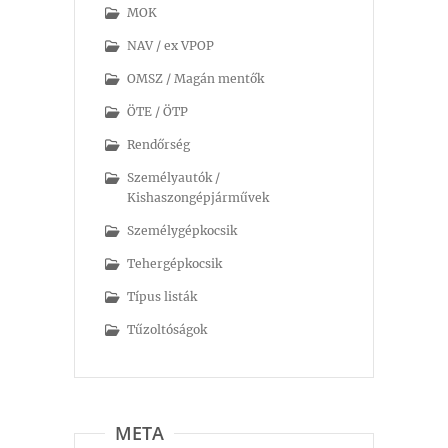
MOK
NAV / ex VPOP
OMSZ / Magán mentők
ÖTE / ÖTP
Rendőrség
Személyautók /
Kishaszongépjárművek
Személygépkocsik
Tehergépkocsik
Típus listák
Tűzoltóságok
META