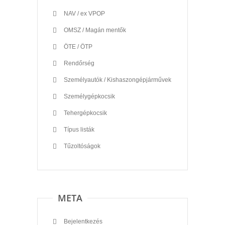
NAV / ex VPOP
OMSZ / Magán mentők
ÖTE / ÖTP
Rendőrség
Személyautók / Kishaszongépjárművek
Személygépkocsik
Tehergépkocsik
Típus listák
Tűzoltóságok
META
Bejelentkezés