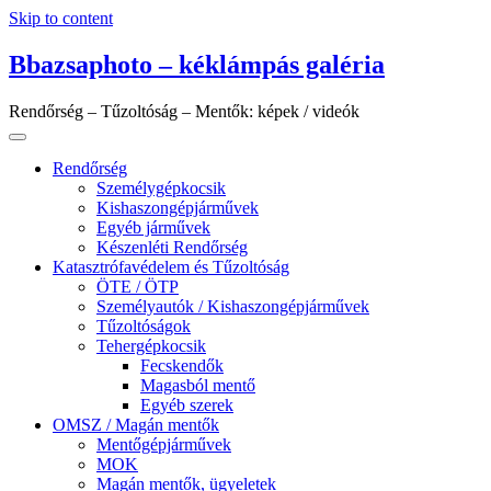
Skip to content
Bbazsaphoto – kéklámpás galéria
Rendőrség – Tűzoltóság – Mentők: képek / videók
Rendőrség
Személygépkocsik
Kishaszongépjárművek
Egyéb járművek
Készenléti Rendőrség
Katasztrófavédelem és Tűzoltóság
ÖTE / ÖTP
Személyautók / Kishaszongépjárművek
Tűzoltóságok
Tehergépkocsik
Fecskendők
Magasból mentő
Egyéb szerek
OMSZ / Magán mentők
Mentőgépjárművek
MOK
Magán mentők, ügyeletek