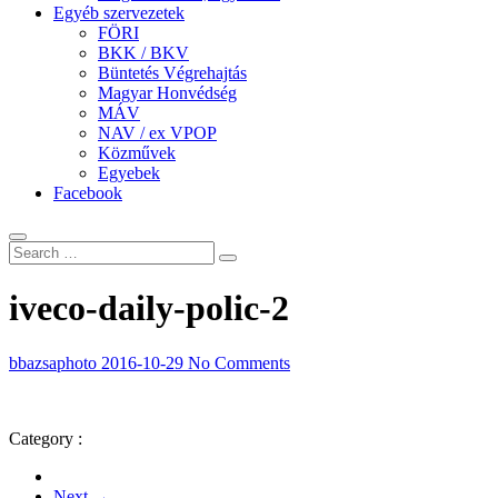
Egyéb szervezetek
FÖRI
BKK / BKV
Büntetés Végrehajtás
Magyar Honvédség
MÁV
NAV / ex VPOP
Közművek
Egyebek
Facebook
iveco-daily-polic-2
bbazsaphoto
2016-10-29
No Comments
Category :
Next →