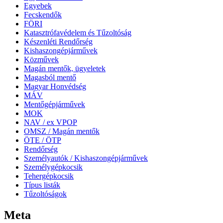
Egyebek
Fecskendők
FÖRI
Katasztrófavédelem és Tűzoltóság
Készenléti Rendőrség
Kishaszongépjárművek
Közművek
Magán mentők, ügyeletek
Magasból mentő
Magyar Honvédség
MÁV
Mentőgépjárművek
MOK
NAV / ex VPOP
OMSZ / Magán mentők
ÖTE / ÖTP
Rendőrség
Személyautók / Kishaszongépjárművek
Személygépkocsik
Tehergépkocsik
Típus listák
Tűzoltóságok
Meta