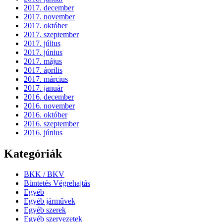
2017. december
2017. november
2017. október
2017. szeptember
2017. július
2017. június
2017. május
2017. április
2017. március
2017. január
2016. december
2016. november
2016. október
2016. szeptember
2016. június
Kategóriák
BKK / BKV
Büntetés Végrehajtás
Egyéb
Egyéb járművek
Egyéb szerek
Egyéb szervezetek