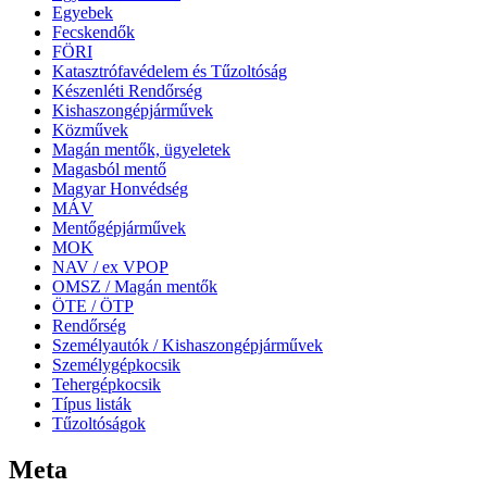
Egyebek
Fecskendők
FÖRI
Katasztrófavédelem és Tűzoltóság
Készenléti Rendőrség
Kishaszongépjárművek
Közművek
Magán mentők, ügyeletek
Magasból mentő
Magyar Honvédség
MÁV
Mentőgépjárművek
MOK
NAV / ex VPOP
OMSZ / Magán mentők
ÖTE / ÖTP
Rendőrség
Személyautók / Kishaszongépjárművek
Személygépkocsik
Tehergépkocsik
Típus listák
Tűzoltóságok
Meta