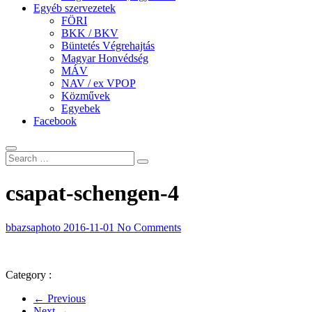
Egyéb szervezetek
FÖRI
BKK / BKV
Büntetés Végrehajtás
Magyar Honvédség
MÁV
NAV / ex VPOP
Közművek
Egyebek
Facebook
csapat-schengen-4
bbazsaphoto
2016-11-01
No Comments
Category :
← Previous
Next →