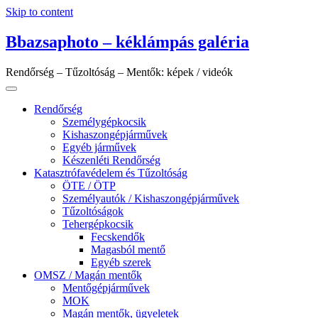
Skip to content
Bbazsaphoto – kéklámpás galéria
Rendőrség – Tűzoltóság – Mentők: képek / videók
Rendőrség
Személygépkocsik
Kishaszongépjárművek
Egyéb járművek
Készenléti Rendőrség
Katasztrófavédelem és Tűzoltóság
ÖTE / ÖTP
Személyautók / Kishaszongépjárművek
Tűzoltóságok
Tehergépkocsik
Fecskendők
Magasból mentő
Egyéb szerek
OMSZ / Magán mentők
Mentőgépjárművek
MOK
Magán mentők, ügyeletek