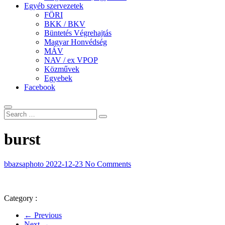
Egyéb szervezetek
FÖRI
BKK / BKV
Büntetés Végrehajtás
Magyar Honvédség
MÁV
NAV / ex VPOP
Közművek
Egyebek
Facebook
burst
bbazsaphoto
2022-12-23
No Comments
Category :
← Previous
Next →