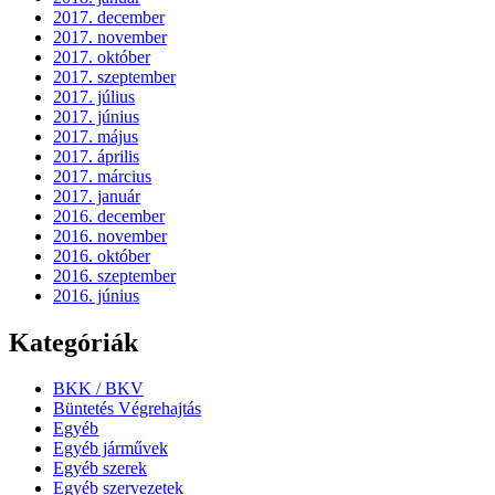
2017. december
2017. november
2017. október
2017. szeptember
2017. július
2017. június
2017. május
2017. április
2017. március
2017. január
2016. december
2016. november
2016. október
2016. szeptember
2016. június
Kategóriák
BKK / BKV
Büntetés Végrehajtás
Egyéb
Egyéb járművek
Egyéb szerek
Egyéb szervezetek