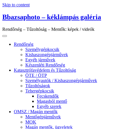
Skip to content
Bbazsaphoto – kéklámpás galéria
Rendőrség – Tűzoltóság – Mentők: képek / videók
Rendőrség
Személygépkocsik
Kishaszongépjárművek
Egyéb járművek
Készenléti Rendőrség
Katasztrófavédelem és Tűzoltóság
ÖTE / ÖTP
Személyautók / Kishaszongépjárművek
Tűzoltóságok
Tehergépkocsik
Fecskendők
Magasból mentő
Egyéb szerek
OMSZ / Magán mentők
Mentőgépjárművek
MOK
Magán mentők, ügyeletek