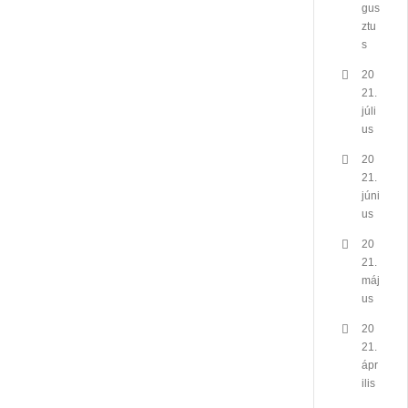
gus
ztu
s
20
21.
júli
us
20
21.
júni
us
20
21.
máj
us
20
21.
ápr
ilis