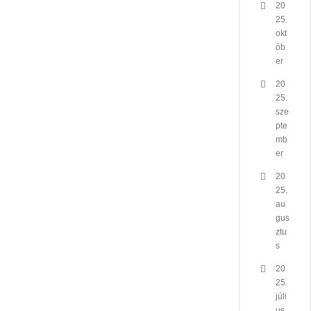
20
25.
okt
ób
er
20
25.
sze
pte
mb
er
20
25.
au
gus
ztu
s
20
25.
júli
us