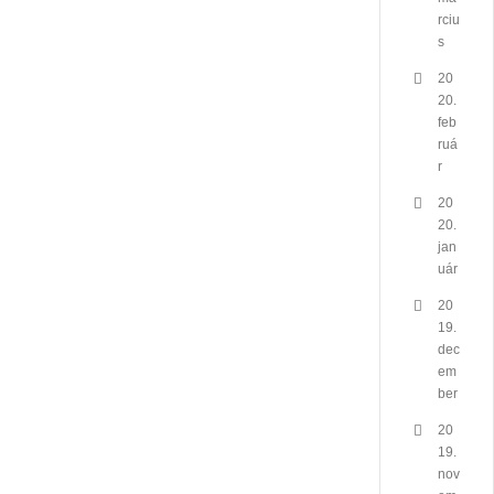
rciu
s
20
20.
feb
ruá
r
20
20.
jan
uár
20
19.
dec
em
ber
20
19.
nov