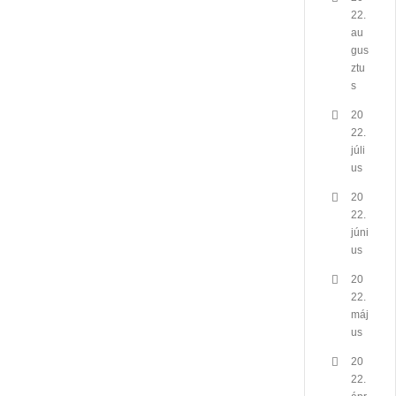
22.
au
gus
ztu
s
20
22.
júli
us
20
22.
júni
us
20
22.
máj
us
20
22.