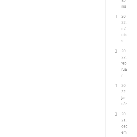
ápr
ilis
20
22.
má
rciu
s
20
22.
feb
ruá
r
20
22.
jan
uár
20
21.
dec
em