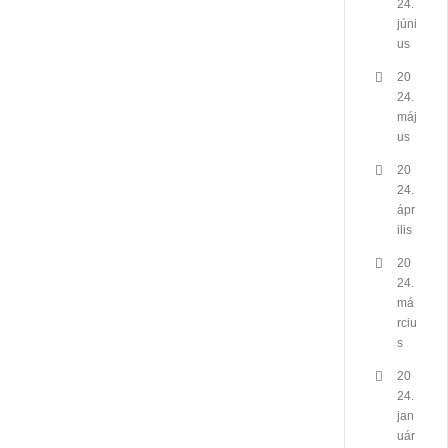
24.
júni
us
20
24.
máj
us
20
24.
ápr
ilis
20
24.
má
rciu
s
20
24.
jan
uár