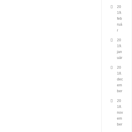
20
19.
feb
ruá
r
20
19.
jan
uár
20
18.
dec
em
ber
20
18.
nov
em
ber