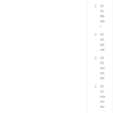
20
26.
feb
ruá
r
20
26.
jan
uár
20
25.
dec
em
ber
20
25.
nov
em
ber