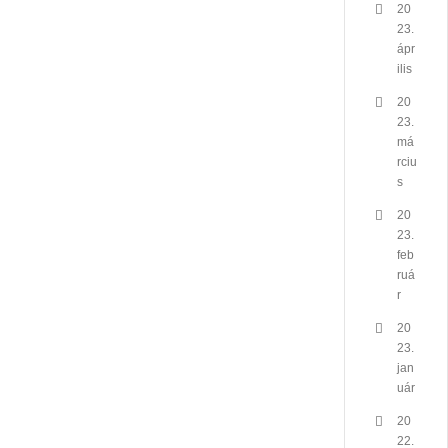
20
23.
ápr
ilis
20
23.
má
rciu
s
20
23.
feb
ruá
r
20
23.
jan
uár
20
22.