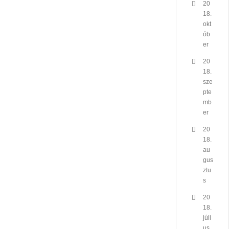
20
18.
okt
ób
er
20
18.
sze
pte
mb
er
20
18.
au
gus
ztu
s
20
18.
júli
us