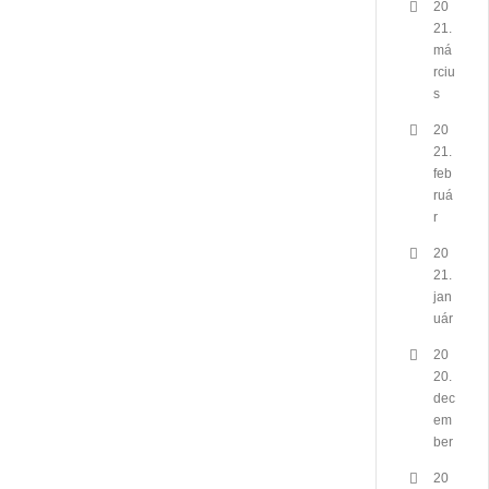
20
21.
má
rciu
s
20
21.
feb
ruá
r
20
21.
jan
uár
20
20.
dec
em
ber
20