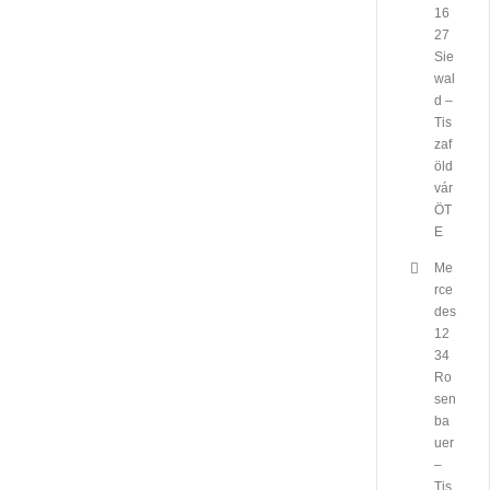
16
27
Sie
wal
d –
Tis
zaf
öld
vár
ÖT
E
Me
rce
des
12
34
Ro
sen
ba
uer
–
Tis