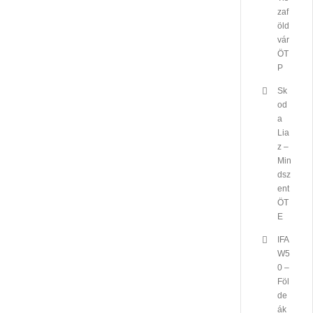
zaf
öld
vár
ÖT
P
Sk
od
a
Lia
z –
Min
dsz
ent
ÖT
E
IFA
W5
0 –
Föl
de
ák