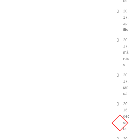
us
20
17.
ápr
ilis
20
17.
má
rciu
s
20
17.
jan
uár
20
16.
dec
em
ber