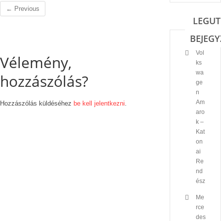
← Previous
LEGUT
BEJEGY
Vol
Vélemény,
ks
wa
hozzászólás?
ge
n
Am
Hozzászólás küldéséhez
be kell jelentkezni
.
aro
k –
Kat
on
ai
Re
nd
ész
Me
rce
des