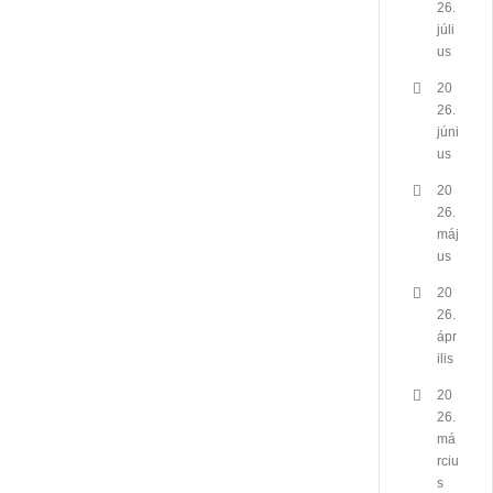
26.
júli
us
20
26.
júni
us
20
26.
máj
us
20
26.
ápr
ilis
20
26.
má
rciu
s