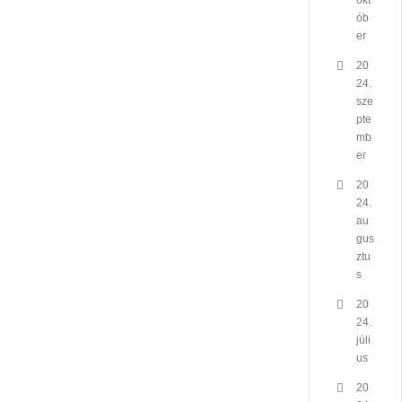
okt
ób
er
20
24.
sze
pte
mb
er
20
24.
au
gus
ztu
s
20
24.
júli
us
20