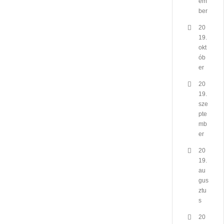
em
ber
20
19.
okt
ób
er
20
19.
sze
pte
mb
er
20
19.
au
gus
ztu
s
20