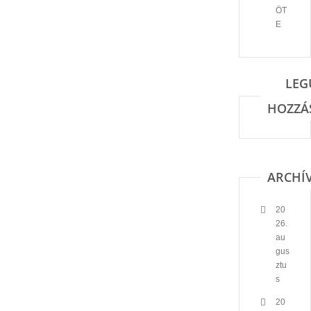
ÖT
E
LEG
HOZZÁ
ARCHÍ
20
26.
au
gus
ztu
s
20