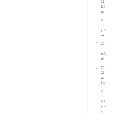
19.
júli
us
20
19.
júni
us
20
19.
máj
us
20
19.
ápr
ilis
20
19.
má
rciu
s