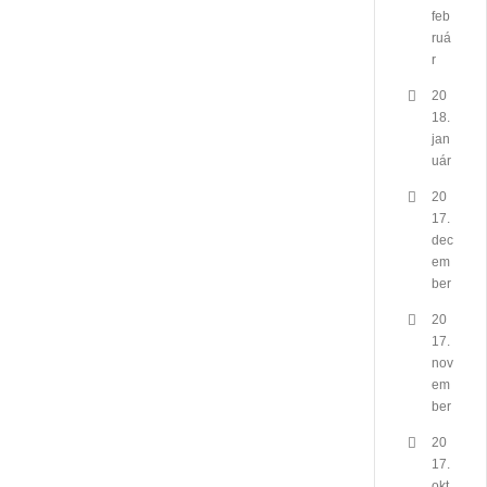
feb
ruá
r
20
18.
jan
uár
20
17.
dec
em
ber
20
17.
nov
em
ber
20
17.
okt