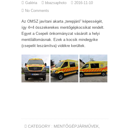
Galéria
bbazsaphoto
2016-11-10
No Comments
Az OMSZ javítani akarta „terepjáró” képességét,
így 4×4 összekerekes mentőgépkocsikat rendelt.
Egyet a Csepeli önkormányzat vásárolt a helyi
mentőállomásnak. Ezek a kocsik mindegyike
(csepelit leszámítva) vidékre kerültek.
CATEGORY :
MENTŐGÉPJÁRMŰVEK
,