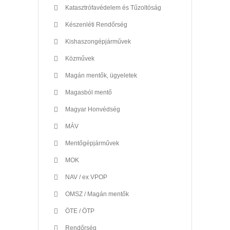
Katasztrófavédelem és Tűzoltóság
Készenléti Rendőrség
Kishaszongépjárművek
Közművek
Magán mentők, ügyeletek
Magasból mentő
Magyar Honvédség
MÁV
Mentőgépjárművek
MOK
NAV / ex VPOP
OMSZ / Magán mentők
ÖTE / ÖTP
Rendőrség