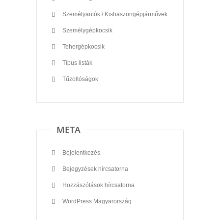
Személyautók / Kishaszongépjárművek
Személygépkocsik
Tehergépkocsik
Típus listák
Tűzoltóságok
META
Bejelentkezés
Bejegyzések hírcsatorna
Hozzászólások hírcsatorna
WordPress Magyarország