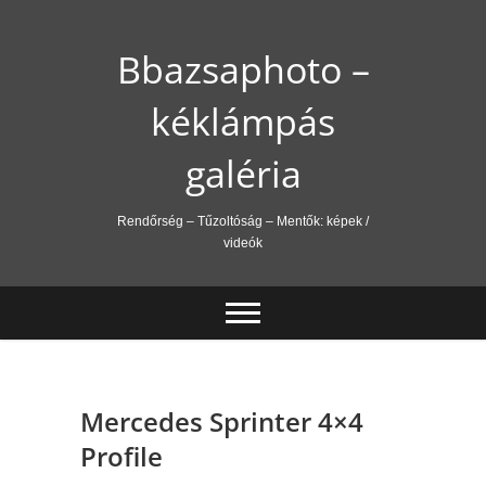
Skip
to
Bbazsaphoto –
content
kéklámpás
galéria
Rendőrség – Tűzoltóság – Mentők: képek /
videók
Mercedes Sprinter 4×4
Profile