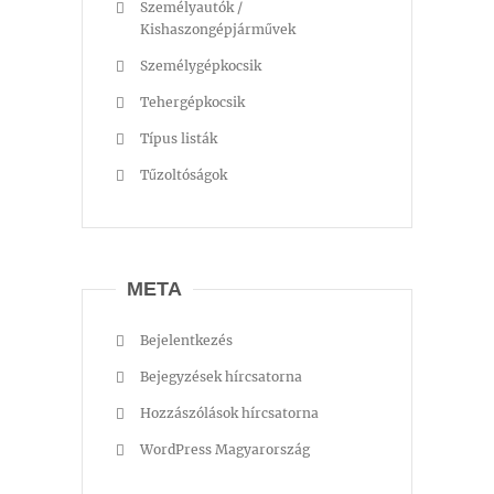
Személyautók /
Kishaszongépjárművek
Személygépkocsik
Tehergépkocsik
Típus listák
Tűzoltóságok
META
Bejelentkezés
Bejegyzések hírcsatorna
Hozzászólások hírcsatorna
WordPress Magyarország