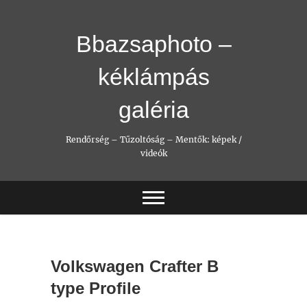
Skip
to
content
Bbazsaphoto –
kéklámpás
galéria
Rendőrség – Tűzoltóság – Mentők: képek /
videók
Volkswagen Crafter B
type Profile