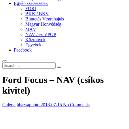
Egyéb szervezetek
FÖRI
BKK / BKV
Büntetés Végrehajtás
Magyar Honvédség
MÁV
NAV / ex VPOP
Közművek
Egyebek
Facebook
Ford Focus – NAV (csíkos
kivitel)
Galéria
bbazsaphoto
2018-07-15
No Comments