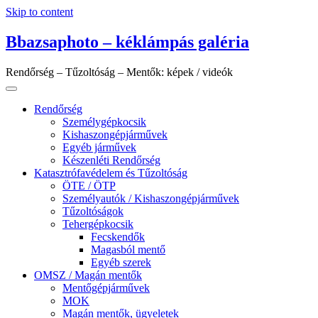
Skip to content
Bbazsaphoto – kéklámpás galéria
Rendőrség – Tűzoltóság – Mentők: képek / videók
Rendőrség
Személygépkocsik
Kishaszongépjárművek
Egyéb járművek
Készenléti Rendőrség
Katasztrófavédelem és Tűzoltóság
ÖTE / ÖTP
Személyautók / Kishaszongépjárművek
Tűzoltóságok
Tehergépkocsik
Fecskendők
Magasból mentő
Egyéb szerek
OMSZ / Magán mentők
Mentőgépjárművek
MOK
Magán mentők, ügyeletek