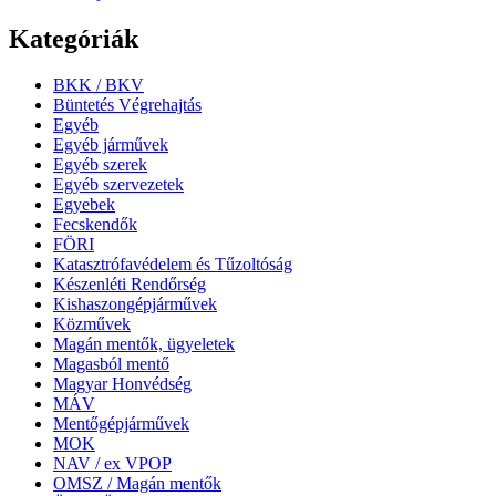
Kategóriák
BKK / BKV
Büntetés Végrehajtás
Egyéb
Egyéb járművek
Egyéb szerek
Egyéb szervezetek
Egyebek
Fecskendők
FÖRI
Katasztrófavédelem és Tűzoltóság
Készenléti Rendőrség
Kishaszongépjárművek
Közművek
Magán mentők, ügyeletek
Magasból mentő
Magyar Honvédség
MÁV
Mentőgépjárművek
MOK
NAV / ex VPOP
OMSZ / Magán mentők