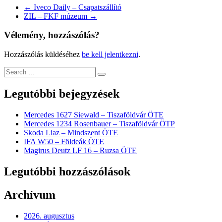
←
Iveco Daily – Csapatszállító
ZIL – FKF múzeum
→
Vélemény, hozzászólás?
Hozzászólás küldéséhez
be kell jelentkezni
.
Legutóbbi bejegyzések
Mercedes 1627 Siewald – Tiszaföldvár ÖTE
Mercedes 1234 Rosenbauer – Tiszaföldvár ÖTP
Skoda Liaz – Mindszent ÖTE
IFA W50 – Földeák ÖTE
Magirus Deutz LF 16 – Ruzsa ÖTE
Legutóbbi hozzászólások
Archívum
2026. augusztus