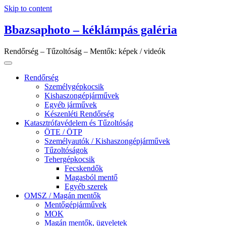
Skip to content
Bbazsaphoto – kéklámpás galéria
Rendőrség – Tűzoltóság – Mentők: képek / videók
Rendőrség
Személygépkocsik
Kishaszongépjárművek
Egyéb járművek
Készenléti Rendőrség
Katasztrófavédelem és Tűzoltóság
ÖTE / ÖTP
Személyautók / Kishaszongépjárművek
Tűzoltóságok
Tehergépkocsik
Fecskendők
Magasból mentő
Egyéb szerek
OMSZ / Magán mentők
Mentőgépjárművek
MOK
Magán mentők, ügyeletek