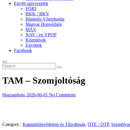
Egyéb szervezetek
FÖRI
BKK / BKV
Büntetés Végrehajtás
Magyar Honvédség
MÁV
NAV / ex VPOP
Közművek
Egyebek
Facebook
TAM – Szomjoltóság
bbazsaphoto
2026-06-01
No Comments
Category :
Katasztrófavédelem és Tűzoltóság
,
ÖTE / ÖTP
,
Személyau