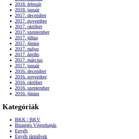
2018. február
2018. január
2017. december
2017. november
2017. október
2017. szeptember
2017. július
2017. június
2017. május
2017. április
2017. március
2017. január
2016. december
2016. november
2016. október
2016. szeptember
2016. június
Kategóriák
BKK / BKV
Büntetés Végrehajtás
Egyéb
Egyéb járművek