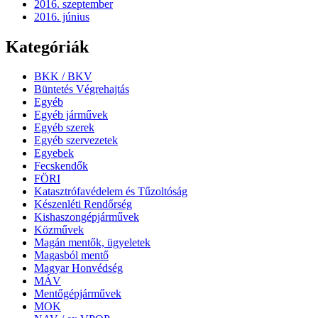
2016. szeptember
2016. június
Kategóriák
BKK / BKV
Büntetés Végrehajtás
Egyéb
Egyéb járművek
Egyéb szerek
Egyéb szervezetek
Egyebek
Fecskendők
FÖRI
Katasztrófavédelem és Tűzoltóság
Készenléti Rendőrség
Kishaszongépjárművek
Közművek
Magán mentők, ügyeletek
Magasból mentő
Magyar Honvédség
MÁV
Mentőgépjárművek
MOK