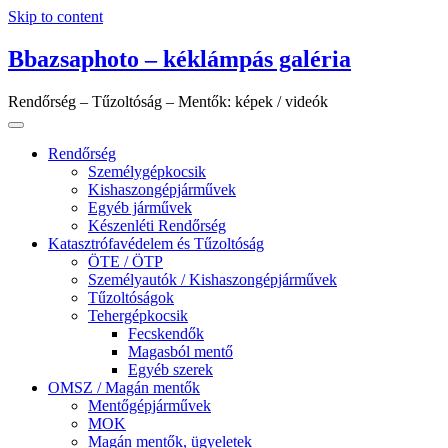
Skip to content
Bbazsaphoto – kéklámpás galéria
Rendőrség – Tűzoltóság – Mentők: képek / videók
Rendőrség
Személygépkocsik
Kishaszongépjárművek
Egyéb járművek
Készenléti Rendőrség
Katasztrófavédelem és Tűzoltóság
ÖTE / ÖTP
Személyautók / Kishaszongépjárművek
Tűzoltóságok
Tehergépkocsik
Fecskendők
Magasból mentő
Egyéb szerek
OMSZ / Magán mentők
Mentőgépjárművek
MOK
Magán mentők, ügyeletek