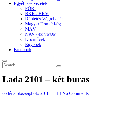
Egyéb szervezetek
FÖRI
BKK / BKV
Büntetés Végrehajtás
Magyar Honvédség
MÁV
NAV / ex VPOP
Közművek
Egyebek
Facebook
Lada 2101 – két buras
Galéria
bbazsaphoto
2018-11-13
No Comments