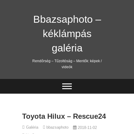
Skip
to
content
Bbazsaphoto –
kéklámpás
galéria
Rendőrség – Tűzoltóság – Mentők: képek /
videók
Toyota Hilux – Rescue24
Galéria
bbazsaphoto
2018-11-02