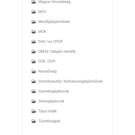
Magyar Honvédség
MÁV
Mentőgépjárművek
MOK
NAV / ex VPOP
OMSZ / Magán mentők
ÖTE / ÖTP
Rendőrség
Személyautók / Kishaszongépjárművek
Személygépkocsik
Tehergépkocsik
Típus listák
Tűzoltóságok