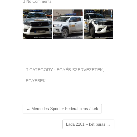
No Comments
CATEGORY :
EGYÉB SZERVEZETEK
,
EGYEBEK
←
Mercedes Sprinter Federal piros / kék
Lada 2101 – két buras
→