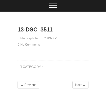
Skip
to
content
13-DSC_3511
bbazsaphoto
2019-06-10
No Comments
CATEGORY :
← Previous
Next →