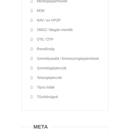
Mentőgépjárművek
MOK
NAV / ex VPOP
OMSZ / Magán mentők
ÖTE / ÖTP
Rendőrség
Személyautók / Kishaszongépjárművek
Személygépkocsik
Tehergépkocsik
Típus listák
Tűzoltóságok
META