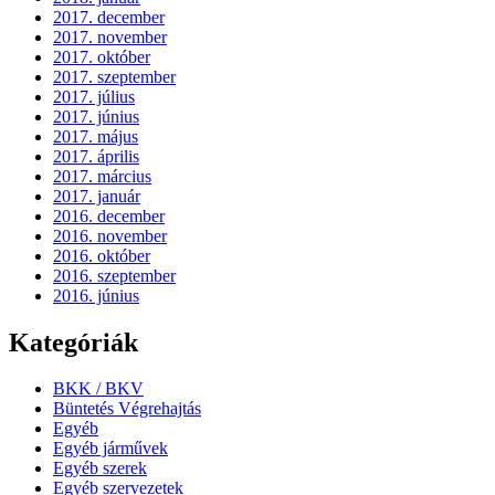
2017. december
2017. november
2017. október
2017. szeptember
2017. július
2017. június
2017. május
2017. április
2017. március
2017. január
2016. december
2016. november
2016. október
2016. szeptember
2016. június
Kategóriák
BKK / BKV
Büntetés Végrehajtás
Egyéb
Egyéb járművek
Egyéb szerek
Egyéb szervezetek