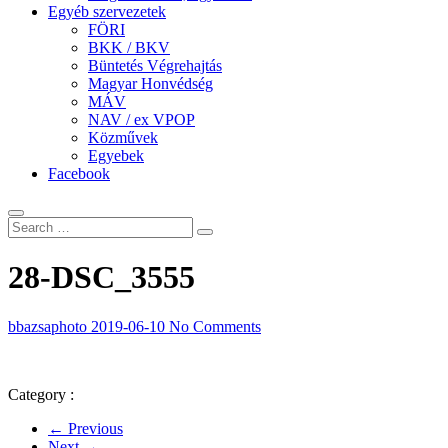
Egyéb szervezetek
FÖRI
BKK / BKV
Büntetés Végrehajtás
Magyar Honvédség
MÁV
NAV / ex VPOP
Közművek
Egyebek
Facebook
28-DSC_3555
bbazsaphoto
2019-06-10
No Comments
Category :
← Previous
Next →