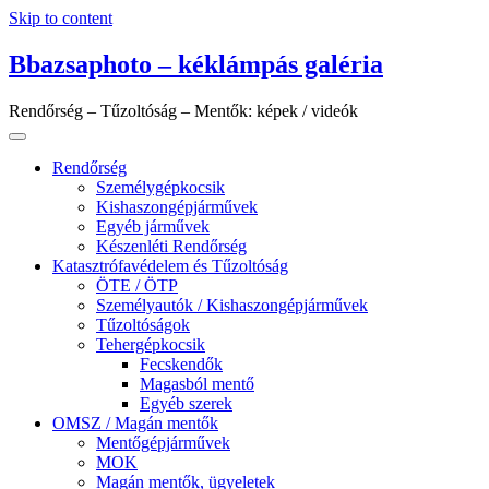
Skip to content
Bbazsaphoto – kéklámpás galéria
Rendőrség – Tűzoltóság – Mentők: képek / videók
Rendőrség
Személygépkocsik
Kishaszongépjárművek
Egyéb járművek
Készenléti Rendőrség
Katasztrófavédelem és Tűzoltóság
ÖTE / ÖTP
Személyautók / Kishaszongépjárművek
Tűzoltóságok
Tehergépkocsik
Fecskendők
Magasból mentő
Egyéb szerek
OMSZ / Magán mentők
Mentőgépjárművek
MOK
Magán mentők, ügyeletek