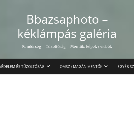
Bbazsaphoto –
kéklámpás galéria
Rendőrség – Tűzoltóság – Mentők: képek / videók
VÉDELEM ÉS TŰZOLTÓSÁG
OMSZ / MAGÁN MENTŐK
EGYÉB S