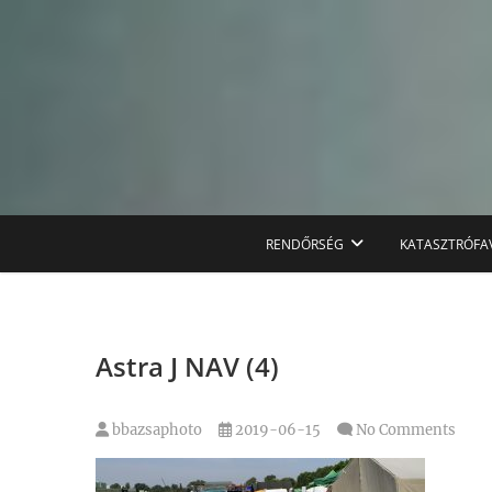
Skip
to
content
RENDŐRSÉG
KATASZTRÓFA
Astra J NAV (4)
bbazsaphoto
2019-06-15
No Comments