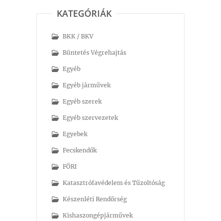
KATEGÓRIÁK
BKK / BKV
Büntetés Végrehajtás
Egyéb
Egyéb járművek
Egyéb szerek
Egyéb szervezetek
Egyebek
Fecskendők
FÖRI
Katasztrófavédelem és Tűzoltóság
Készenléti Rendőrség
Kishaszongépjárművek