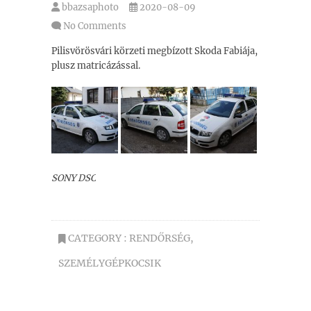
bbazsaphoto
2020-08-09
No Comments
Pilisvörösvári körzeti megbízott Skoda Fabiája,
plusz matricázással.
SONY DSC
CATEGORY :
RENDŐRSÉG
,
SZEMÉLYGÉPKOCSIK