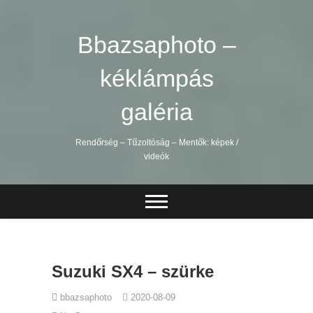
Skip
to
content
Bbazsaphoto –
kéklámpás
galéria
Rendőrség – Tűzoltóság – Mentők: képek /
videók
Suzuki SX4 – szürke
bbazsaphoto
2020-08-09