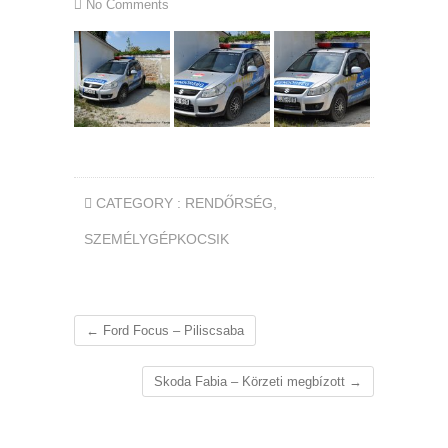
No Comments
CATEGORY :
RENDŐRSÉG
,
SZEMÉLYGÉPKOCSIK
←
Ford Focus – Piliscsaba
Skoda Fabia – Körzeti megbízott
→