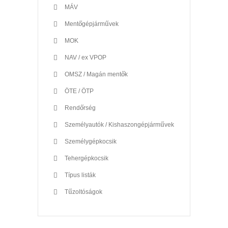
MÁV
Mentőgépjárművek
MOK
NAV / ex VPOP
OMSZ / Magán mentők
ÖTE / ÖTP
Rendőrség
Személyautók / Kishaszongépjárművek
Személygépkocsik
Tehergépkocsik
Típus listák
Tűzoltóságok