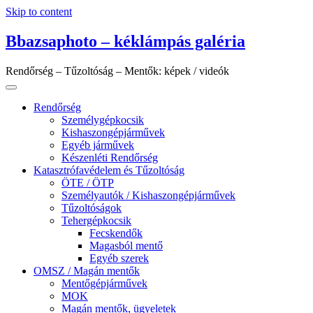
Skip to content
Bbazsaphoto – kéklámpás galéria
Rendőrség – Tűzoltóság – Mentők: képek / videók
Rendőrség
Személygépkocsik
Kishaszongépjárművek
Egyéb járművek
Készenléti Rendőrség
Katasztrófavédelem és Tűzoltóság
ÖTE / ÖTP
Személyautók / Kishaszongépjárművek
Tűzoltóságok
Tehergépkocsik
Fecskendők
Magasból mentő
Egyéb szerek
OMSZ / Magán mentők
Mentőgépjárművek
MOK
Magán mentők, ügyeletek