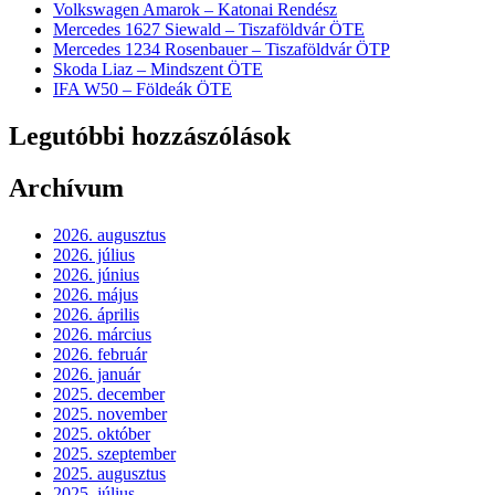
Volkswagen Amarok – Katonai Rendész
Mercedes 1627 Siewald – Tiszaföldvár ÖTE
Mercedes 1234 Rosenbauer – Tiszaföldvár ÖTP
Skoda Liaz – Mindszent ÖTE
IFA W50 – Földeák ÖTE
Legutóbbi hozzászólások
Archívum
2026. augusztus
2026. július
2026. június
2026. május
2026. április
2026. március
2026. február
2026. január
2025. december
2025. november
2025. október
2025. szeptember
2025. augusztus
2025. július