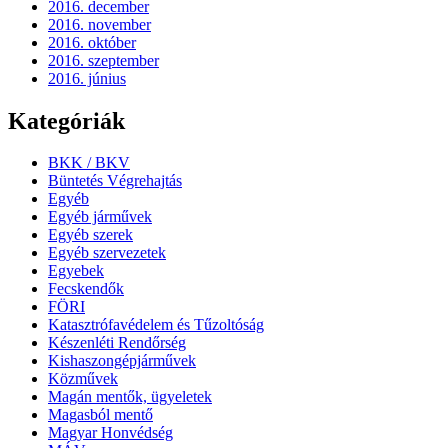
2016. december
2016. november
2016. október
2016. szeptember
2016. június
Kategóriák
BKK / BKV
Büntetés Végrehajtás
Egyéb
Egyéb járművek
Egyéb szerek
Egyéb szervezetek
Egyebek
Fecskendők
FÖRI
Katasztrófavédelem és Tűzoltóság
Készenléti Rendőrség
Kishaszongépjárművek
Közművek
Magán mentők, ügyeletek
Magasból mentő
Magyar Honvédség