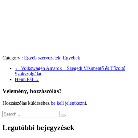
Category :
Egyéb szervezetek
,
Egyebek
←
Volkswagen Amarok – Szegedi Vízimentő és Tűzoltó
Szakszolgálat
Heim Pál
→
Vélemény, hozzászólás?
Hozzászólás küldéséhez
be kell jelentkezni
.
Legutóbbi bejegyzések