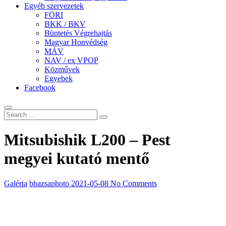
Egyéb szervezetek
FÖRI
BKK / BKV
Büntetés Végrehajtás
Magyar Honvédség
MÁV
NAV / ex VPOP
Közművek
Egyebek
Facebook
Mitsubishik L200 – Pest
megyei kutató mentő
Galéria
bbazsaphoto
2021-05-08
No Comments