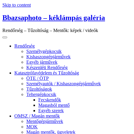
Skip to content
Bbazsaphoto – kéklámpás galéria
Rendőrség – Tűzoltóság – Mentők: képek / videók
Rendőrség
Személygépkocsik
Kishaszongépjárművek
Egyéb járművek
Készenléti Rendőrség
Katasztrófavédelem és Tűzoltóság
ÖTE / ÖTP
Személyautók / Kishaszongépjárművek
Tűzoltóságok
Tehergépkocsik
Fecskendők
Magasból mentő
Egyéb szerek
OMSZ / Magán mentők
Mentőgépjárművek
MOK
Magán mentők, ügyeletek