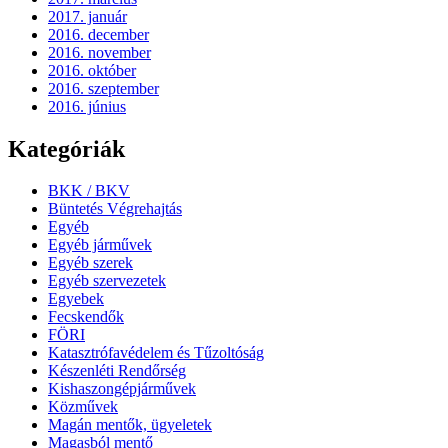
2017. január
2016. december
2016. november
2016. október
2016. szeptember
2016. június
Kategóriák
BKK / BKV
Büntetés Végrehajtás
Egyéb
Egyéb járművek
Egyéb szerek
Egyéb szervezetek
Egyebek
Fecskendők
FÖRI
Katasztrófavédelem és Tűzoltóság
Készenléti Rendőrség
Kishaszongépjárművek
Közművek
Magán mentők, ügyeletek
Magasból mentő