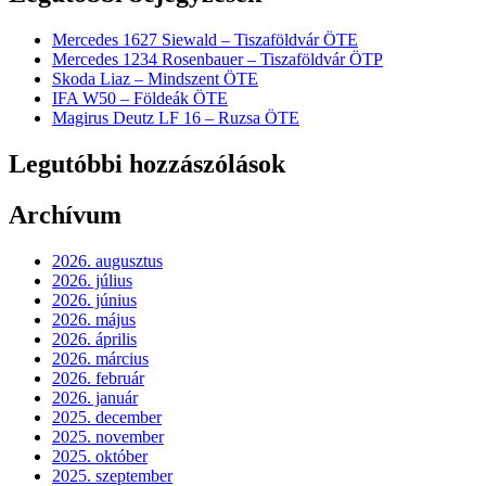
Mercedes 1627 Siewald – Tiszaföldvár ÖTE
Mercedes 1234 Rosenbauer – Tiszaföldvár ÖTP
Skoda Liaz – Mindszent ÖTE
IFA W50 – Földeák ÖTE
Magirus Deutz LF 16 – Ruzsa ÖTE
Legutóbbi hozzászólások
Archívum
2026. augusztus
2026. július
2026. június
2026. május
2026. április
2026. március
2026. február
2026. január
2025. december
2025. november
2025. október
2025. szeptember