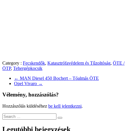
Category :
Fecskendők
,
Katasztrófavédelem és Tűzoltóság
,
ÖTE /
ÖTP
,
Tehergépkocsik
←
MAN Diesel 450 Bochert – Tóalmás ÖTE
Opel Vivaro
→
Vélemény, hozzászólás?
Hozzászólás küldéséhez
be kell jelentkezni
.
Legutóbbi bejegyzések