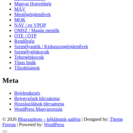
Magyar Honvédség
MÁV
Mentőgépjárművek
MOK
NAV / ex VPOP
OMSZ / Magán mentők
ÖTE / ÖTP
Rendőrség
Személyautók / Kishaszongépjárművek
Személygépkocsik
Tehergépkocsik
Típus listák
Tűzoltóságok
Meta
Bejelentkezés
Bejegyzések hírcsatorna
Hozzászólások hírcsatorna
WordPress Magyarország
© 2026
Bbazsaphoto – kéklámpás galéria
| Designed by:
Theme
Freesia
| Powered by:
WordPress