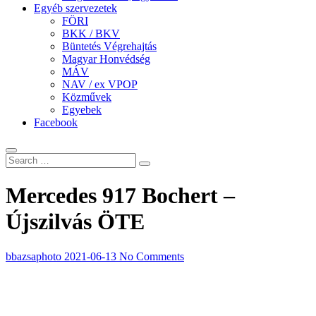
Egyéb szervezetek
FÖRI
BKK / BKV
Büntetés Végrehajtás
Magyar Honvédség
MÁV
NAV / ex VPOP
Közművek
Egyebek
Facebook
Mercedes 917 Bochert –
Újszilvás ÖTE
bbazsaphoto
2021-06-13
No Comments