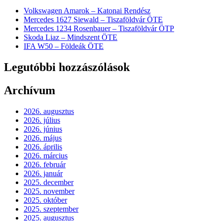
Volkswagen Amarok – Katonai Rendész
Mercedes 1627 Siewald – Tiszaföldvár ÖTE
Mercedes 1234 Rosenbauer – Tiszaföldvár ÖTP
Skoda Liaz – Mindszent ÖTE
IFA W50 – Földeák ÖTE
Legutóbbi hozzászólások
Archívum
2026. augusztus
2026. július
2026. június
2026. május
2026. április
2026. március
2026. február
2026. január
2025. december
2025. november
2025. október
2025. szeptember
2025. augusztus