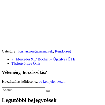
Category :
Kishaszongépjárművek
,
Rendőrség
←
Mercedes 917 Bochert – Újszilvás ÖTE
Tápiógyörgye ÖTE
→
Vélemény, hozzászólás?
Hozzászólás küldéséhez
be kell jelentkezni
.
Legutóbbi bejegyzések