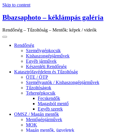
Skip to content
Bbazsaphoto – kéklámpás galéria
Rendőrség – Tűzoltóság – Mentők: képek / videók
Rendőrség
Személygépkocsik
Kishaszongépjárművek
Egyéb járművek
Készenléti Rendőrség
Katasztrófavédelem és Tűzoltóság
ÖTE / ÖTP
Személyautók / Kishaszongépjárművek
Tűzoltóságok
Tehergépkocsik
Fecskendők
Magasból mentő
Egyéb szerek
OMSZ / Magán mentők
Mentőgépjárművek
MOK
Magán mentők, ügyeletek