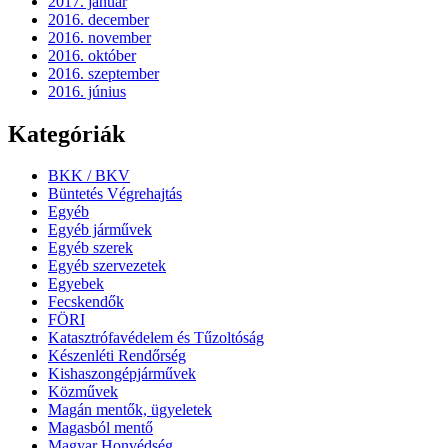
2017. január
2016. december
2016. november
2016. október
2016. szeptember
2016. június
Kategóriák
BKK / BKV
Büntetés Végrehajtás
Egyéb
Egyéb járművek
Egyéb szerek
Egyéb szervezetek
Egyebek
Fecskendők
FÖRI
Katasztrófavédelem és Tűzoltóság
Készenléti Rendőrség
Kishaszongépjárművek
Közművek
Magán mentők, ügyeletek
Magasból mentő
Magyar Honvédség