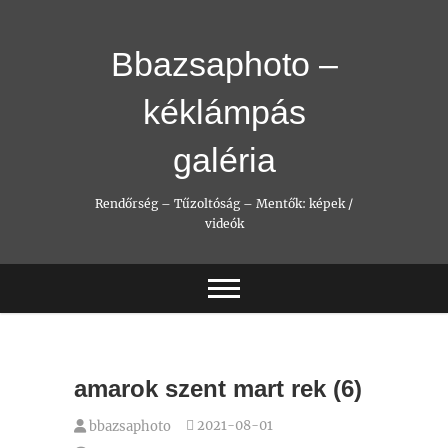
Skip
to
content
Bbazsaphoto –
kéklámpás
galéria
Rendőrség – Tűzoltóság – Mentők: képek /
videók
amarok szent mart rek (6)
2021-08-01
bbazsaphoto