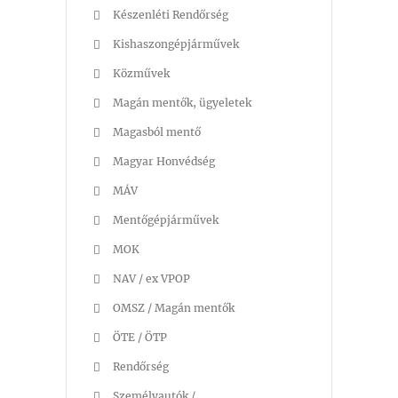
Készenléti Rendőrség
Kishaszongépjárművek
Közművek
Magán mentők, ügyeletek
Magasból mentő
Magyar Honvédség
MÁV
Mentőgépjárművek
MOK
NAV / ex VPOP
OMSZ / Magán mentők
ÖTE / ÖTP
Rendőrség
Személyautók /