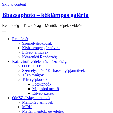
Skip to content
Bbazsaphoto – kéklámpás galéria
Rendőrség – Tűzoltóság – Mentők: képek / videók
Rendőrség
Személygépkocsik
Kishaszongépjárművek
Egyéb járművek
Készenléti Rendőrség
Katasztrófavédelem és Tűzoltóság
ÖTE / ÖTP
Személyautók / Kishaszongépjárművek
Tűzoltóságok
Tehergépkocsik
Fecskendők
Magasból mentő
Egyéb szerek
OMSZ / Magán mentők
Mentőgépjárművek
MOK
Magán mentők, ügyeletek