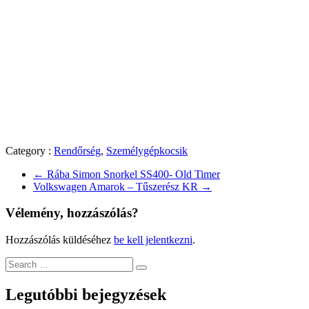
Category :
Rendőrség
,
Személygépkocsik
←
Rába Simon Snorkel SS400- Old Timer
Volkswagen Amarok – Tűszerész KR
→
Vélemény, hozzászólás?
Hozzászólás küldéséhez
be kell jelentkezni
.
Legutóbbi bejegyzések