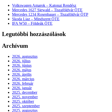
Volkswagen Amarok – Katonai Rendész
Mercedes 1627 Siewald – Tiszaföldvár ÖTE
Mercedes 1234 Rosenbauer – Tiszaföldvár ÖTP
Skoda Liaz – Mindszent ÖTE
IFA W50 – Földeák ÖTE
Legutóbbi hozzászólások
Archívum
2026. augusztus
2026. július
2026. június
2026. május
2026. április
2026. március
2026. február
2026. január
2025. december
2025. november
2025. október
2025. szeptember
2025. augusztus