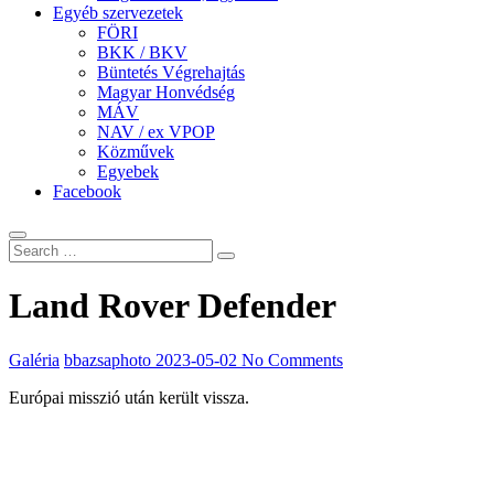
Egyéb szervezetek
FÖRI
BKK / BKV
Büntetés Végrehajtás
Magyar Honvédség
MÁV
NAV / ex VPOP
Közművek
Egyebek
Facebook
Land Rover Defender
Galéria
bbazsaphoto
2023-05-02
No Comments
Európai misszió után került vissza.