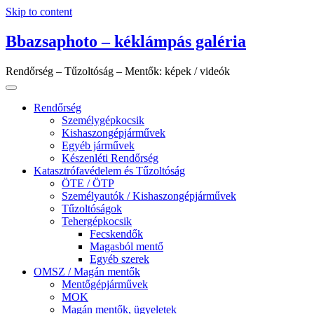
Skip to content
Bbazsaphoto – kéklámpás galéria
Rendőrség – Tűzoltóság – Mentők: képek / videók
Rendőrség
Személygépkocsik
Kishaszongépjárművek
Egyéb járművek
Készenléti Rendőrség
Katasztrófavédelem és Tűzoltóság
ÖTE / ÖTP
Személyautók / Kishaszongépjárművek
Tűzoltóságok
Tehergépkocsik
Fecskendők
Magasból mentő
Egyéb szerek
OMSZ / Magán mentők
Mentőgépjárművek
MOK
Magán mentők, ügyeletek