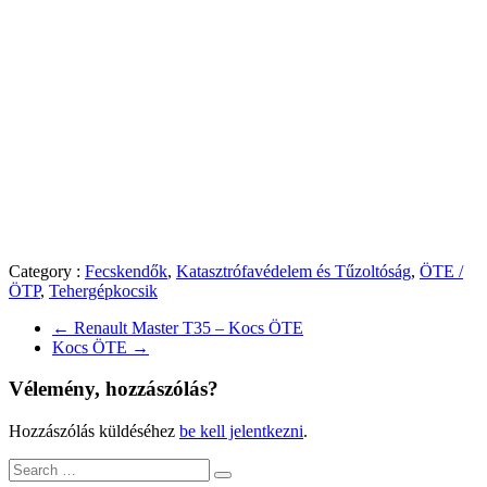
Category :
Fecskendők
,
Katasztrófavédelem és Tűzoltóság
,
ÖTE /
ÖTP
,
Tehergépkocsik
←
Renault Master T35 – Kocs ÖTE
Kocs ÖTE
→
Vélemény, hozzászólás?
Hozzászólás küldéséhez
be kell jelentkezni
.