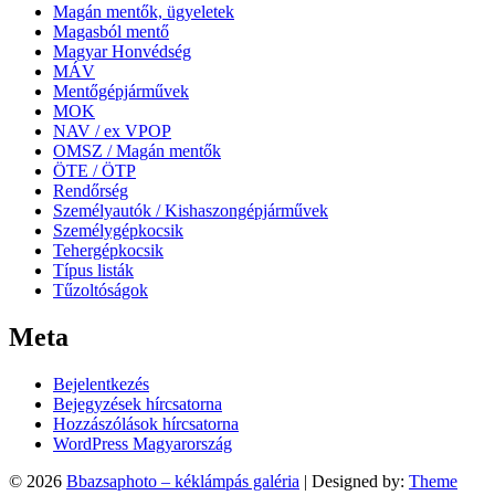
Magán mentők, ügyeletek
Magasból mentő
Magyar Honvédség
MÁV
Mentőgépjárművek
MOK
NAV / ex VPOP
OMSZ / Magán mentők
ÖTE / ÖTP
Rendőrség
Személyautók / Kishaszongépjárművek
Személygépkocsik
Tehergépkocsik
Típus listák
Tűzoltóságok
Meta
Bejelentkezés
Bejegyzések hírcsatorna
Hozzászólások hírcsatorna
WordPress Magyarország
© 2026
Bbazsaphoto – kéklámpás galéria
| Designed by:
Theme