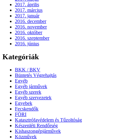
2017. április
2017. március
2017. január
2016. december
2016. november
2016. október
2016. szeptember
2016. június
Kategóriák
BKK / BKV
Büntetés Végrehajtás
Egyéb
Egyéb járművek
Egyéb szerek
Egyéb szervezetek
Egyebek
Fecskendők
FÖRI
Katasztrófavédelem és Tűzoltóság
Készenléti Rendőrség
Kishaszongépjárművek
Közművek