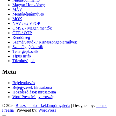
Magasból mentő
Magyar Honvédség
MÁV
Mentőgépjárművek
MOK
NAV / ex VPOP
OMSZ / Magán mentők
ÖTE / ÖTP
Rendőrség
Személyautók / Kishaszongépjárművek
Személygépkocsik
Tehergépkocsik
Típus listák
Tűzoltóságok
Meta
Bejelentkezés
Bejegyzések hírcsatorna
Hozzászólások hírcsatorna
WordPress Magyarország
© 2026
Bbazsaphoto – kéklámpás galéria
| Designed by:
Theme
Freesia
| Powered by:
WordPress