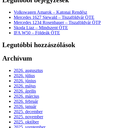
Legutóbbi bejegyzések
Volkswagen Amarok – Katonai Rendész
Mercedes 1627 Siewald – Tiszaföldvár ÖTE
Mercedes 1234 Rosenbauer – Tiszaföldvár ÖTP
Skoda Liaz – Mindszent ÖTE
IFA W50 – Földeák ÖTE
Legutóbbi hozzászólások
Archívum
2026. augusztus
2026. július
2026. június
2026. május
2026. április
2026. március
2026. február
2026. január
2025. december
2025. november
2025. október
2025. szeptember