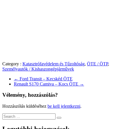
Category :
Katasztrófavédelem és Tűzoltóság
,
ÖTE / ÖTP
,
Személyautók / Kishaszongépjárművek
←
Ford Transit – Kecskéd ÖTE
Renault S170 Camiva – Kocs ÖTE
→
Vélemény, hozzászólás?
Hozzászólás küldéséhez
be kell jelentkezni
.