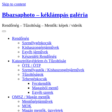
Skip to content
Bbazsaphoto – kéklámpás galéria
Rendőrség – Tűzoltóság – Mentők: képek / videók
Rendőrség
Személygépkocsik
Kishaszongépjárművek
Egyéb járművek
Készenléti Rendőrség
Katasztrófavédelem és Tűzoltóság
ÖTE / ÖTP
Személyautók / Kishaszongépjárművek
Tűzoltóságok
Tehergépkocsik
Fecskendők
Magasból mentő
Egyéb szerek
OMSZ / Magán mentők
Mentőgépjárművek
MOK
Magán mentők, ügyeletek