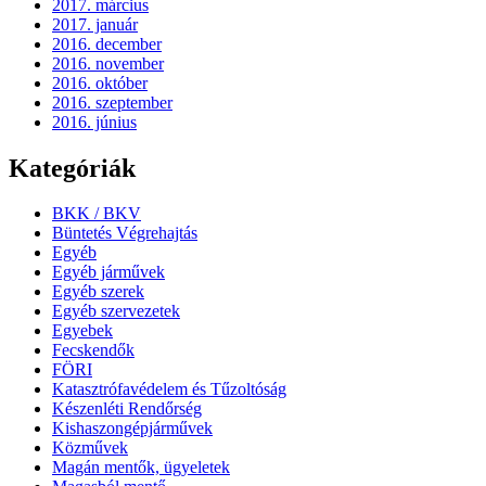
2017. március
2017. január
2016. december
2016. november
2016. október
2016. szeptember
2016. június
Kategóriák
BKK / BKV
Büntetés Végrehajtás
Egyéb
Egyéb járművek
Egyéb szerek
Egyéb szervezetek
Egyebek
Fecskendők
FÖRI
Katasztrófavédelem és Tűzoltóság
Készenléti Rendőrség
Kishaszongépjárművek
Közművek
Magán mentők, ügyeletek