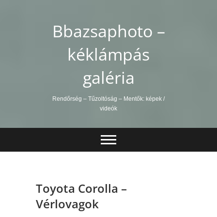
Skip
to
Bbazsaphoto –
content
kéklámpás
galéria
Rendőrség – Tűzoltóság – Mentők: képek /
videók
Toyota Corolla –
Vérlovagok