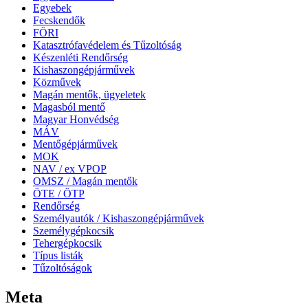
Egyebek
Fecskendők
FÖRI
Katasztrófavédelem és Tűzoltóság
Készenléti Rendőrség
Kishaszongépjárművek
Közművek
Magán mentők, ügyeletek
Magasból mentő
Magyar Honvédség
MÁV
Mentőgépjárművek
MOK
NAV / ex VPOP
OMSZ / Magán mentők
ÖTE / ÖTP
Rendőrség
Személyautók / Kishaszongépjárművek
Személygépkocsik
Tehergépkocsik
Típus listák
Tűzoltóságok
Meta