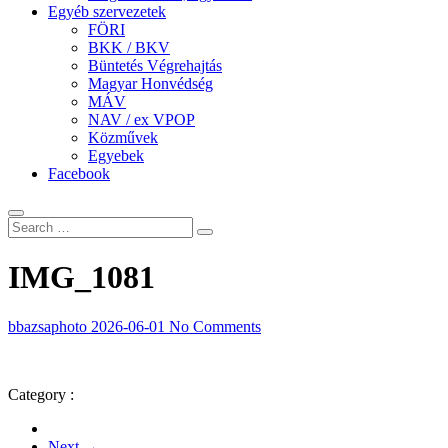
Egyéb szervezetek
FÖRI
BKK / BKV
Büntetés Végrehajtás
Magyar Honvédség
MÁV
NAV / ex VPOP
Közművek
Egyebek
Facebook
IMG_1081
bbazsaphoto
2026-06-01
No Comments
Category :
Next →