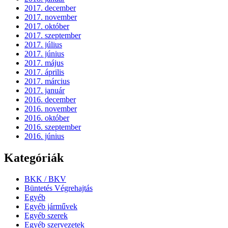
2017. december
2017. november
2017. október
2017. szeptember
2017. július
2017. június
2017. május
2017. április
2017. március
2017. január
2016. december
2016. november
2016. október
2016. szeptember
2016. június
Kategóriák
BKK / BKV
Büntetés Végrehajtás
Egyéb
Egyéb járművek
Egyéb szerek
Egyéb szervezetek