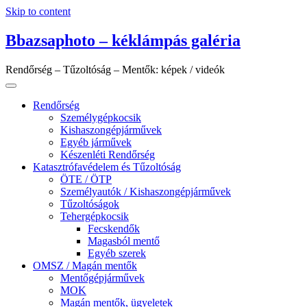
Skip to content
Bbazsaphoto – kéklámpás galéria
Rendőrség – Tűzoltóság – Mentők: képek / videók
Rendőrség
Személygépkocsik
Kishaszongépjárművek
Egyéb járművek
Készenléti Rendőrség
Katasztrófavédelem és Tűzoltóság
ÖTE / ÖTP
Személyautók / Kishaszongépjárművek
Tűzoltóságok
Tehergépkocsik
Fecskendők
Magasból mentő
Egyéb szerek
OMSZ / Magán mentők
Mentőgépjárművek
MOK
Magán mentők, ügyeletek